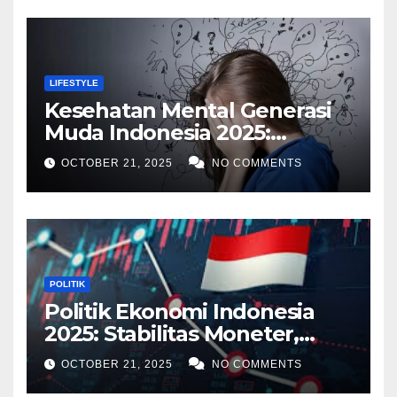
LIFESTYLE
Kesehatan Mental Generasi
Muda Indonesia 2025:
Tantangan Digital,
OCTOBER 21, 2025
NO COMMENTS
Dukungan Sosial, dan Peran
Pendidikan
POLITIK
Politik Ekonomi Indonesia
2025: Stabilitas Moneter,
Tantangan Global, dan
OCTOBER 21, 2025
NO COMMENTS
Strategi Pertumbuhan