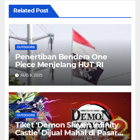
Related Post
OUTDOORS
Penertiban Bendera One
Piece Menjelang HUT RI
AUG 9, 2025
OUTDOORS
Tiket ‘Demon Slayer: Infinity
Castle’ Dijual Mahal di Pasar