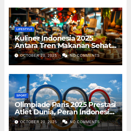
LIFESTYLE
Kuliner Indonesia 2025
Antara Tren Makanan Sehat,
Street Food Digital, dan
OCTOBER 20, 2025
NO COMMENTS
Ekspansi Global
SPORT
Olimpiade Paris 2025 Prestasi
Atlet Dunia, Peran Indonesia,
dan Inovasi Teknologi
OCTOBER 20, 2025
NO COMMENTS
Olahraga