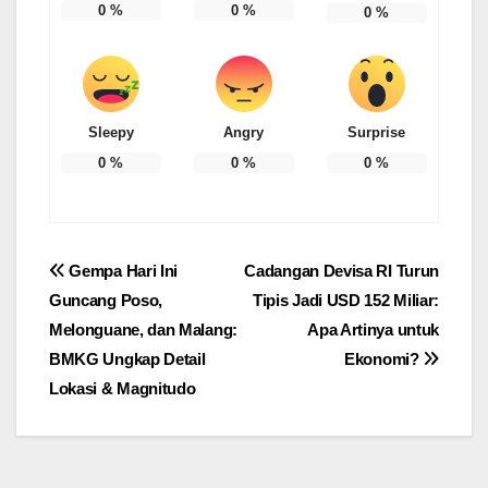
0
%
0
%
0
%
Sleepy
Angry
Surprise
0
%
0
%
0
%
Post
Gempa Hari Ini
Cadangan Devisa RI Turun
Guncang Poso,
Tipis Jadi USD 152 Miliar:
navigation
Melonguane, dan Malang:
Apa Artinya untuk
BMKG Ungkap Detail
Ekonomi?
Lokasi & Magnitudo