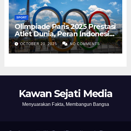
SPORT
Olimpiade Paris 2025 Prestasi
Atlet Dunia, Peran Indonesia,
dan Inovasi Teknologi
OCTOBER 20, 2025
NO COMMENTS
Olahraga
Kawan Sejati Media
Menyuarakan Fakta, Membangun Bangsa