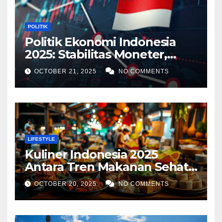
POLITIK
Politik Ekonomi Indonesia
2025: Stabilitas Moneter,
Tantangan Global, dan
OCTOBER 21, 2025
NO COMMENTS
Strategi Pertumbuhan
LIFESTYLE
Kuliner Indonesia 2025
Antara Tren Makanan Sehat,
Street Food Digital, dan
OCTOBER 20, 2025
NO COMMENTS
Ekspansi Global