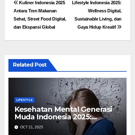
Post
Kuliner Indonesia 2025
Lifestyle Indonesia 2025:
Antara Tren Makanan
Wellness Digital,
navigation
Sehat, Street Food Digital,
Sustainable Living, dan
dan Ekspansi Global
Gaya Hidup Kreatif
Related Post
LIFESTYLE
Kesehatan Mental Generasi
Muda Indonesia 2025:
Tantangan Digital, Dukungan
OCT 21, 2025
Sosial, dan Peran Pendidikan