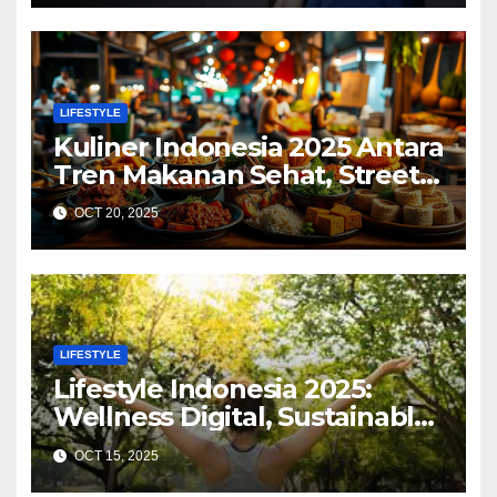
LIFESTYLE
Kuliner Indonesia 2025 Antara
Tren Makanan Sehat, Street
Food Digital, dan Ekspansi
OCT 20, 2025
Global
LIFESTYLE
Lifestyle Indonesia 2025:
Wellness Digital, Sustainable
Living, dan Gaya Hidup
OCT 15, 2025
Kreatif