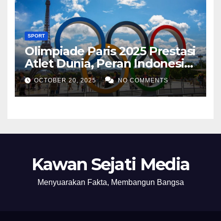
SPORT
Olimpiade Paris 2025 Prestasi
Atlet Dunia, Peran Indonesia,
dan Inovasi Teknologi
OCTOBER 20, 2025
NO COMMENTS
Olahraga
Kawan Sejati Media
Menyuarakan Fakta, Membangun Bangsa