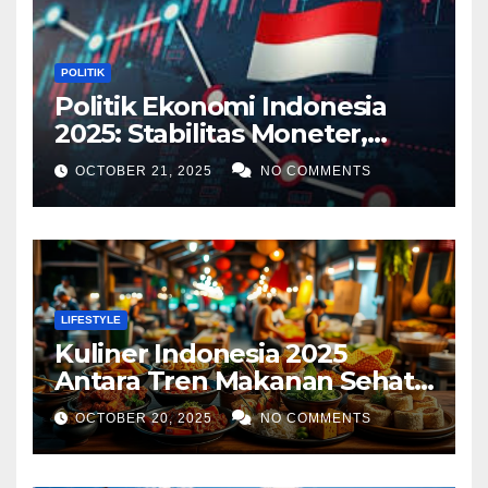
POLITIK
Politik Ekonomi Indonesia
2025: Stabilitas Moneter,
Tantangan Global, dan
OCTOBER 21, 2025
NO COMMENTS
Strategi Pertumbuhan
LIFESTYLE
Kuliner Indonesia 2025
Antara Tren Makanan Sehat,
Street Food Digital, dan
OCTOBER 20, 2025
NO COMMENTS
Ekspansi Global