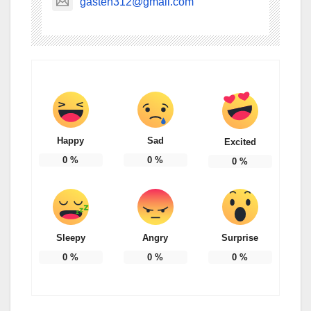
gasten312@gmail.com
Happy
Sad
Excited
0
%
0
%
0
%
Sleepy
Angry
Surprise
0
%
0
%
0
%