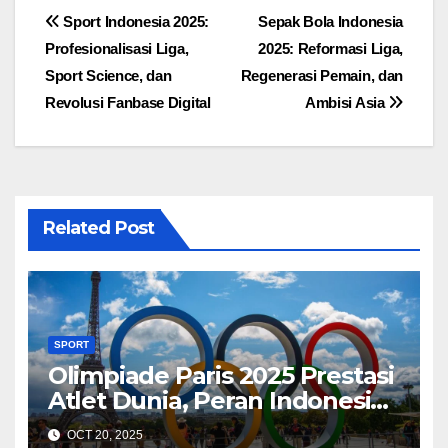
Post
Sport Indonesia 2025:
Sepak Bola Indonesia
Profesionalisasi Liga,
2025: Reformasi Liga,
navigation
Sport Science, dan
Regenerasi Pemain, dan
Revolusi Fanbase Digital
Ambisi Asia
Related Post
SPORT
Olimpiade Paris 2025 Prestasi
Atlet Dunia, Peran Indonesia,
dan Inovasi Teknologi
OCT 20, 2025