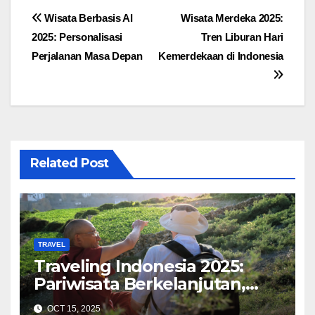
Post
Wisata Berbasis AI
Wisata Merdeka 2025:
2025: Personalisasi
Tren Liburan Hari
navigation
Perjalanan Masa Depan
Kemerdekaan di Indonesia
Related Post
TRAVEL
Traveling Indonesia 2025:
Pariwisata Berkelanjutan,
Smart Tourism, dan
OCT 15, 2025