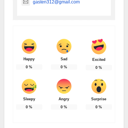
gasten312@gmail.com
Happy
Sad
Excited
0
%
0
%
0
%
Sleepy
Angry
Surprise
0
%
0
%
0
%