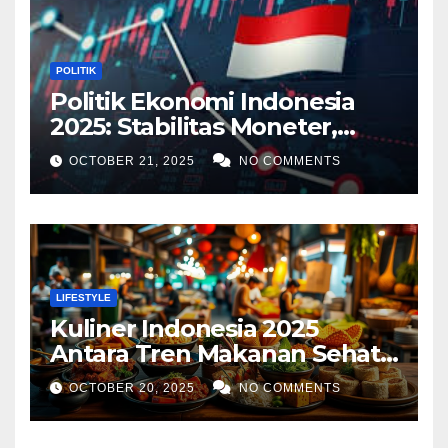
POLITIK
Politik Ekonomi Indonesia
2025: Stabilitas Moneter,
Tantangan Global, dan
OCTOBER 21, 2025
NO COMMENTS
Strategi Pertumbuhan
LIFESTYLE
Kuliner Indonesia 2025
Antara Tren Makanan Sehat,
Street Food Digital, dan
OCTOBER 20, 2025
NO COMMENTS
Ekspansi Global