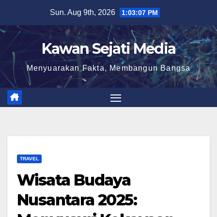
Skip
Sun. Aug 9th, 2026
1:03:08 PM
to
content
Kawan Sejati Media
Menyuarakan Fakta, Membangun Bangsa
TRAVEL
Wisata Budaya
Nusantara 2025: