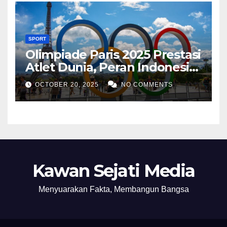
SPORT
Olimpiade Paris 2025 Prestasi
Atlet Dunia, Peran Indonesia,
dan Inovasi Teknologi
OCTOBER 20, 2025
NO COMMENTS
Olahraga
Kawan Sejati Media
Menyuarakan Fakta, Membangun Bangsa