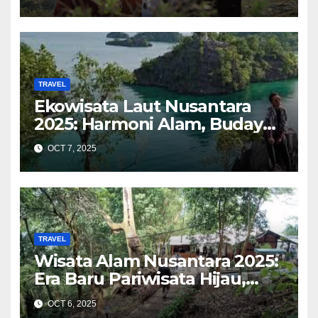
Kolaborasi Komunitas Lokal
TRAVEL
Ekowisata Laut Nusantara
2025: Harmoni Alam, Budaya,
dan Pariwisata Berkelanjutan
OCT 7, 2025
TRAVEL
Wisata Alam Nusantara 2025:
Era Baru Pariwisata Hijau,
Ekowisata, dan Kebangkitan
OCT 6, 2025
Lokal