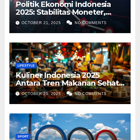
Politik Ekonomi Indonesia
2025: Stabilitas Moneter,
Tantangan Global, dan
OCTOBER 21, 2025
NO COMMENTS
Strategi Pertumbuhan
LIFESTYLE
Kuliner Indonesia 2025
Antara Tren Makanan Sehat,
Street Food Digital, dan
OCTOBER 20, 2025
NO COMMENTS
Ekspansi Global
SPORT