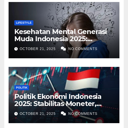
LIFESTYLE
Kesehatan Mental Generasi
Muda Indonesia 2025:
Tantangan Digital,
OCTOBER 21, 2025
NO COMMENTS
Dukungan Sosial, dan Peran
Pendidikan
POLITIK
Politik Ekonomi Indonesia
2025: Stabilitas Moneter,
Tantangan Global, dan
OCTOBER 21, 2025
NO COMMENTS
Strategi Pertumbuhan