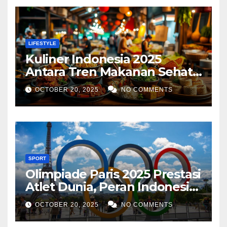
LIFESTYLE
Kuliner Indonesia 2025
Antara Tren Makanan Sehat,
Street Food Digital, dan
OCTOBER 20, 2025
NO COMMENTS
Ekspansi Global
SPORT
Olimpiade Paris 2025 Prestasi
Atlet Dunia, Peran Indonesia,
dan Inovasi Teknologi
OCTOBER 20, 2025
NO COMMENTS
Olahraga