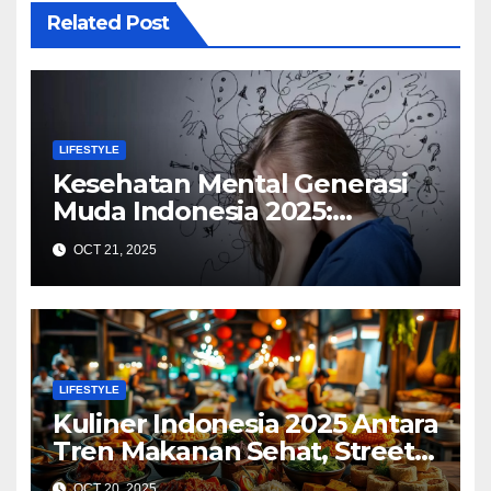
Related Post
LIFESTYLE
Kesehatan Mental Generasi
Muda Indonesia 2025:
Tantangan Digital, Dukungan
OCT 21, 2025
Sosial, dan Peran Pendidikan
LIFESTYLE
Kuliner Indonesia 2025 Antara
Tren Makanan Sehat, Street
Food Digital, dan Ekspansi
OCT 20, 2025