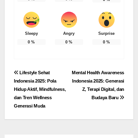
Sleepy
Angry
Surprise
0
%
0
%
0
%
Post
Lifestyle Sehat
Mental Health Awareness
Indonesia 2025: Pola
Indonesia 2025: Generasi
navigation
Hidup Aktif, Mindfulness,
Z, Terapi Digital, dan
dan Tren Wellness
Budaya Baru
Generasi Muda